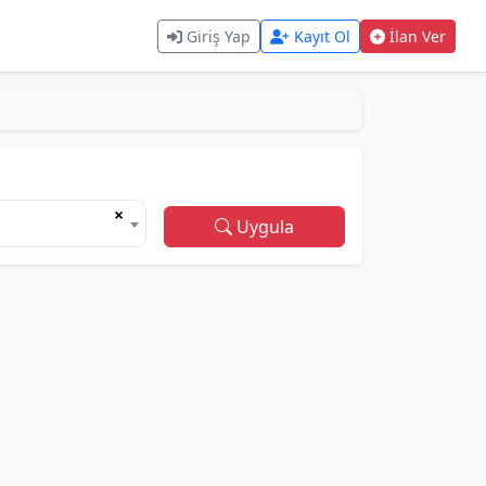
Giriş Yap
Kayıt Ol
İlan Ver
×
Uygula