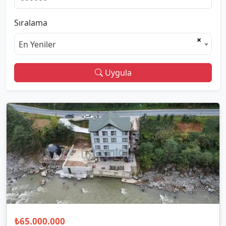
Sıralama
×
En Yeniler
Uygula
₺65.000.000