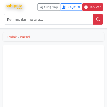
Giriş Yap
Kayıt Ol
İlan Ver
Emlak
›
Parsel