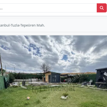
›
›
stanbul
Tuzla
Tepeören Mah.