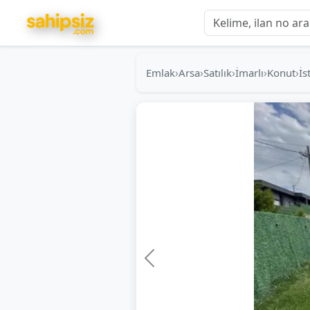
›
›
›
›
›
Emlak
Arsa
Satılık
İmarlı
Konut
İ
Önceki