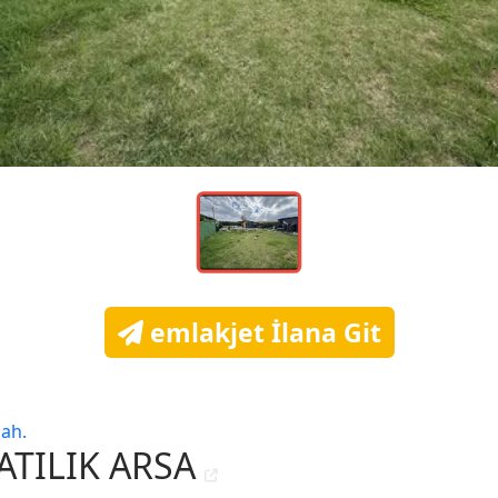
emlakjet İlana Git
ah.
ATILIK ARSA