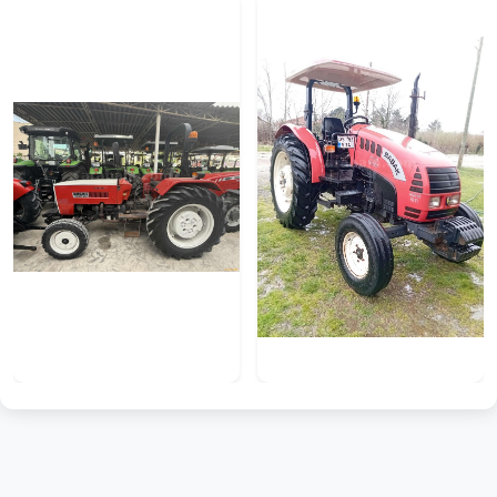
₺200.000
₺1.150.000
SAKARYA
BALIKESİR
YEŞİLLER TRAKTÖRDEN 2050 BAŞAK 2008 MODEL
TR DE TEK EN UYGUN EN TEMİZ EN FULL 75 LİK BASAK
₺490.000
₺375.000
İZMİR
SAMSUN