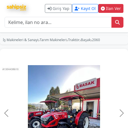
Giriş Yap
Kayıt Ol
İlan Ver
›
›
›
›
İş Makineleri & Sanayi
Tarım Makineleri
Traktör
Başak
2060
Önceki
So