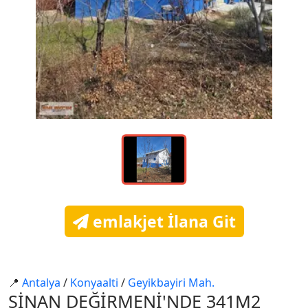
emlakjet İlana Git
📍
Antalya
/
Konyaalti
/
Geyi̇kbayiri Mah.
SİNAN DEĞİRMENİ'NDE 341M2