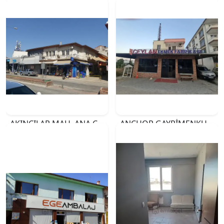
AKINCILAR MAH. ANA CADDE ÜZERİ SATILIK 3 ADET İŞYERİ
ANCHOR GAYRİMENKUL'DEN GÜZELYURT MAHALLESİNDE SATILIK EKMEK FIRINI VE ARSASI
₺18.000.000
₺35.000.000
İZMİR
MERSİN