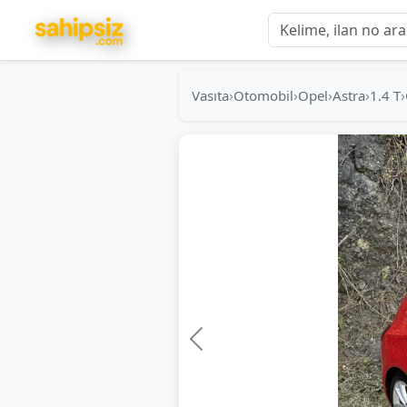
›
›
›
›
›
Vasıta
Otomobil
Opel
Astra
1.4 T
Önceki