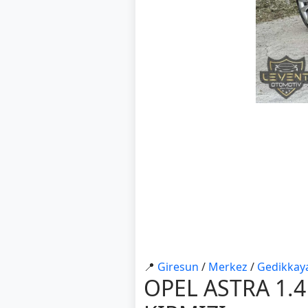
📍
Gi̇resun
/
Merkez
/
Gedi̇kkay
OPEL ASTRA 1.