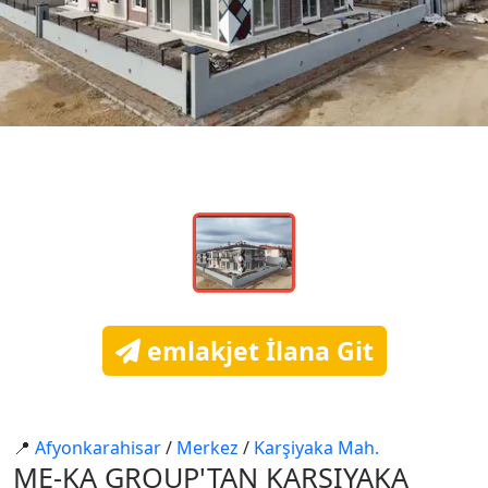
emlakjet İlana Git
📍
Afyonkarahi̇sar
/
Merkez
/
Karşiyaka Mah.
ME-KA GROUP'TAN KARŞIYAKA