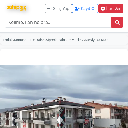
Giriş Yap
Kayıt Ol
İlan Ver
›
›
›
›
›
›
Emlak
Konut
Satılık
Daire
Afyonkarahi̇sar
Merkez
Karşiyaka Mah.
Önceki
So