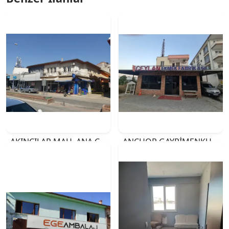
AKINCILAR MAH. ANA CADDE ÜZERİ SATILIK 3 ADET İŞYERİ
ANCHOR GAYRİMENKUL'DEN GÜZELYURT MAHALLESİNDE SATILIK EKMEK FIRINI VE ARSASI
₺18.000.000
₺35.000.000
İZMİR
MERSİN