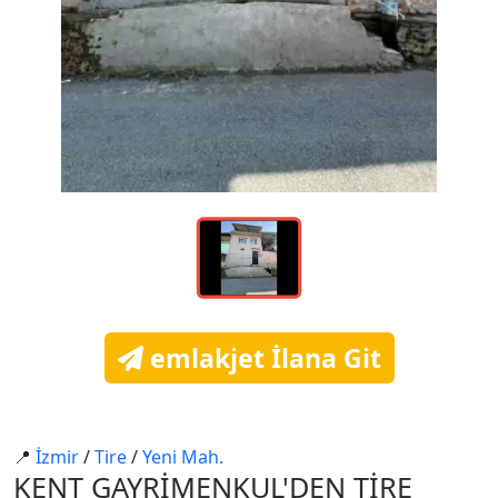
emlakjet İlana Git
📍
İzmi̇r
/
Ti̇re
/
Yeni̇ Mah.
KENT GAYRİMENKUL'DEN TİRE