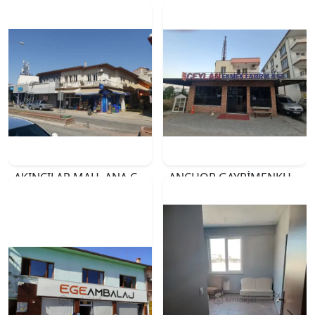
AKINCILAR MAH. ANA CADDE ÜZERİ SATILIK 3 ADET İŞYERİ
ANCHOR GAYRİMENKUL'DEN GÜZELYURT MAHALLESİNDE SATILIK EKMEK FIRINI VE ARSASI
₺18.000.000
₺35.000.000
İZMİR
MERSİN