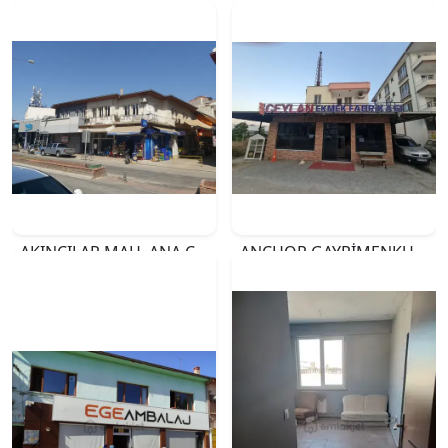
AKINCILAR MAH. ANA CADDE ÜZERİ SATILIK 3 ADET İŞYERİ
ANCHOR GAYRİMENKUL'DEN GÜZELYURT MAHALLESİNDE SATILIK EKMEK FIRINI VE ARSASI
₺18.000.000
₺35.000.000
İZMİR
MERSİN