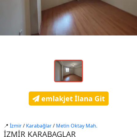
emlakjet İlana Git
📍
İzmi̇r
/
Karabağlar
/
Meti̇n Oktay Mah.
İZMİR KARABAGLAR