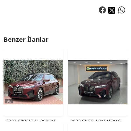
Benzer İlanlar
2023 ÇIKIŞLI 41.000KM İX 40X DRİVE SPORT ISITMA SOĞUTMA
2023 ÇIKIŞLI BMW İX40 FIRST EDİTİON SPORT 4X4 326 HP
₺3.750.000
₺5.150.000