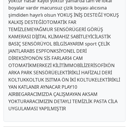
yoktur hasar kaydı yoktur yanlarda tam ve lokal
boyalar vardır macunsuz çizik boyası alıcısına
şimdiden hayırlı olsun YOKUŞ İNİŞ DESTEĞİ YOKUŞ
KALKIŞ DESTEĞİOTOMATİK FAR
TEMİZLEMEYAĞMUR SENSÖRÜGERİ GÖRÜŞ
KAMERASI DİJİTAL KLİMAHIZ SABİTLEYİCİLASTİK
BASIÇ SENSÖRÜYOL BİLGİSAYARIM sport ÇELİK
JANTLARABS ESPFONKSİYONEL DERİ
DİREKSİYONÖN SİS FARLARI4 CAM
OTOMATİKMERKEZİ KİLİTİMMOBİLİZERİSOFİXÖN
ARKA PARK SENSÖRÜELEKTİRİKLİ HAFİZALI DERİ
KOLTUKKOLTUK ISITMA ÖN İKİ KOLTUKELEKTİRİKLİ
YAN KATLANIR AYNACAR PLAY10
AIRBEGARACIMIZDA ÇALIŞMAYAN AKSAM
YOKTURARACIMIZIN DETAYLI TEMİZLİK PASTA CİLA
UYGULAMASI YAPILMIŞTIR