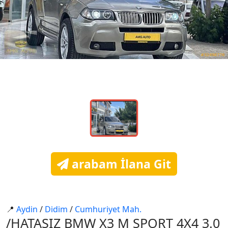
arabam İlana Git
📍
Aydin
/
Di̇di̇m
/
Cumhuri̇yet Mah.
/HATASIZ BMW X3 M SPORT 4X4 3.0