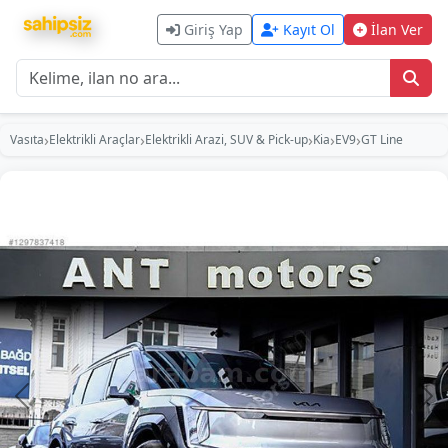
Giriş Yap
Kayıt Ol
İlan Ver
›
›
›
›
›
Vasıta
Elektrikli Araçlar
Elektrikli Arazi, SUV & Pick-up
Kia
EV9
GT Line
Önceki
So