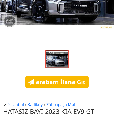
arabam İlana Git
📍
İstanbul
/
Kadiköy
/
Zühtüpaşa Mah.
HATASIZ BAYİ 2023 KIA EV9 GT