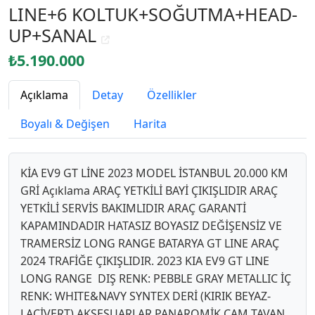
LINE+6 KOLTUK+SOĞUTMA+HEAD-
UP+SANAL
₺5.190.000
Açıklama
Detay
Özellikler
Boyalı & Değişen
Harita
KİA EV9 GT LİNE 2023 MODEL İSTANBUL 20.000 KM
GRİ Açıklama ARAÇ YETKİLİ BAYİ ÇIKIŞLIDIR ARAÇ
YETKİLİ SERVİS BAKIMLIDIR ARAÇ GARANTİ
KAPAMINDADIR HATASIZ BOYASIZ DEĞİŞENSİZ VE
TRAMERSİZ LONG RANGE BATARYA GT LINE ARAÇ
2024 TRAFİĞE ÇIKIŞLIDIR. 2023 KIA EV9 GT LINE
LONG RANGE DIŞ RENK: PEBBLE GRAY METALLIC İÇ
RENK: WHITE&NAVY SYNTEX DERİ (KIRIK BEYAZ-
LACİVERT) AKSESUARLAR PANAROMİK CAM TAVAN