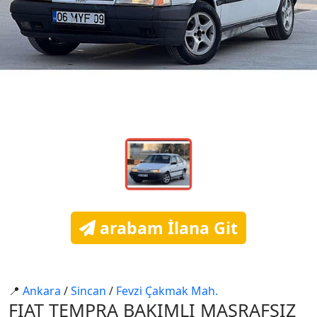
arabam İlana Git
📍
Ankara
/
Si̇ncan
/
Fevzi̇ Çakmak Mah.
FIAT TEMPRA BAKIMLI MASRAFSIZ