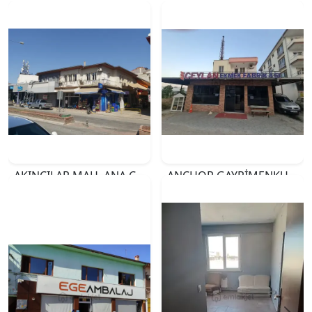
AKINCILAR MAH. ANA CADDE ÜZERİ SATILIK 3 ADET İŞYERİ
ANCHOR GAYRİMENKUL'DEN GÜZELYURT MAHALLESİNDE SATILIK EKMEK FIRINI VE ARSASI
₺18.000.000
₺35.000.000
İZMİR
MERSİN