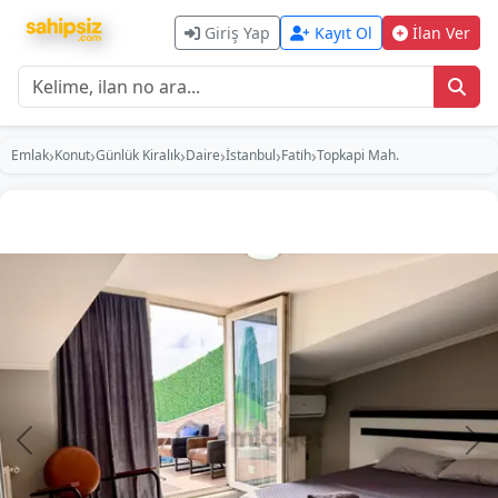
Giriş Yap
Kayıt Ol
İlan Ver
›
›
›
›
›
›
Emlak
Konut
Günlük Kiralık
Daire
İstanbul
Fati̇h
Topkapi Mah.
Önceki
So