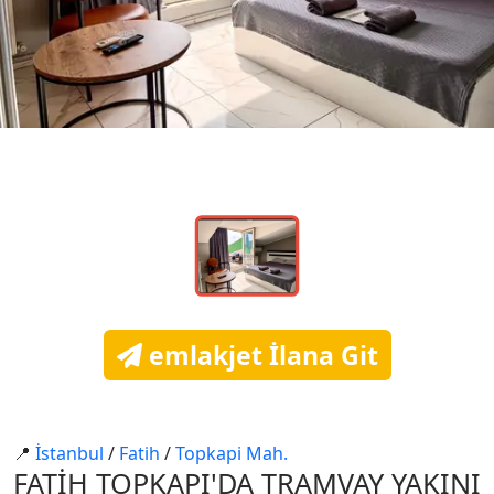
emlakjet İlana Git
📍
İstanbul
/
Fati̇h
/
Topkapi Mah.
FATİH TOPKAPI'DA TRAMVAY YAKINI