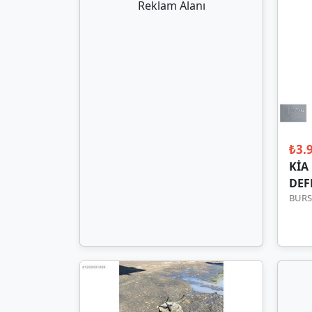
Reklam Alanı
₺3.
KİA
DEF
BURS