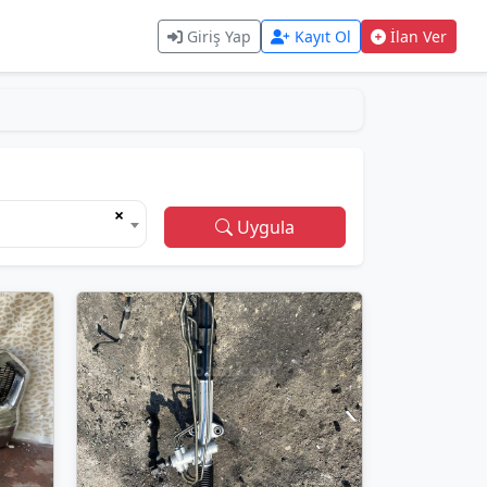
Giriş Yap
Kayıt Ol
İlan Ver
×
Uygula