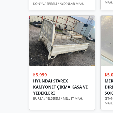
MAH.
KONYA / EREĞLİ / AYDINLAR MAH.
₺3.999
₺5.
HYUNDAİ STAREX
MER
KAMYONET ÇIKMA KASA VE
DİR
YEDEKLERİ
SÖK
BURSA / YILDIRIM / MİLLET MAH.
İSTA
MAH.