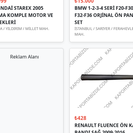
999
₺15.000
NDAİ STAREX 2005
BMW 1-2-3-4 SERİ F20-F30
MA KOMPLE MOTOR VE
F32-F36 ORJİNAL ÖN PA
EKLERİ
SET
 / YILDIRIM / MİLLET MAH.
İSTANBUL / SARIYER / FERAHEVL
MAH.
Reklam Alanı
₺428
RENAULT FLUENCE ÖN K
BANDI SAĞ 2009-2016