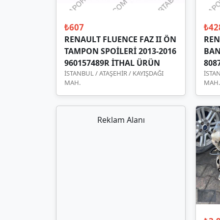
₺607
₺42
RENAULT FLUENCE FAZ II ÖN
REN
TAMPON SPOİLERİ 2013-2016
BAN
960157489R İTHAL ÜRÜN
808
İSTANBUL / ATAŞEHİR / KAYIŞDAĞI
İSTAN
MAH.
MAH.
Reklam Alanı