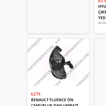
₺3.
HYU
ÇIK
YED
BURSA
₺279
RENAULT FLUENCE ÖN
ÇAMURLUK DAVLUMBAZI