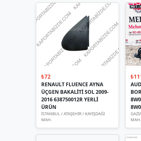
₺72
₺11
RENAULT FLUENCE AYNA
AUD
ÜÇGEN BAKALİTİ SOL 2009-
BOR
2016 638750012R YERLİ
8W0.
ÜRÜN
8W0
İSTANBUL / ATAŞEHİR / KAYIŞDAĞI
GAZİ
MAH.
MAH.