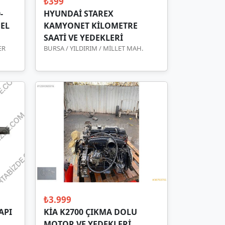
₺399
-
HYUNDAİ STAREX
NEL
KAMYONET KİLOMETRE
SAATİ VE YEDEKLERİ
ER
BURSA / YILDIRIM / MİLLET MAH.
₺3.999
API
KİA K2700 ÇIKMA DOLU
MOTOR VE YEDEKLERİ