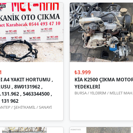
1
₺3.999
I A4 YAKIT HORTUMU ,
KİA K2500 ÇIKMA MOTOR
USU , 8W0131962 ,
YEDEKLERİ
BURSA / YILDIRIM / MİLLET MAH
131.962 , 5463344500 ,
 131 962
ANTEP / ŞEHİTKAMİL / SANAYİ