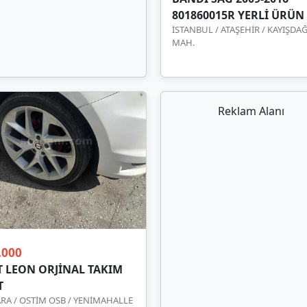
801860015R YERLİ ÜRÜN
İSTANBUL / ATAŞEHİR / KAYIŞDAĞ
MAH.
Reklam Alanı
.000
T LEON ORJİNAL TAKIM
T
RA / OSTİM OSB / YENİMAHALLE