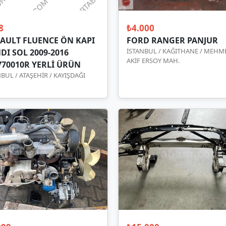
8
₺4.000
AULT FLUENCE ÖN KAPI
FORD RANGER PANJUR
İSTANBUL / KAĞITHANE / MEHM
DI SOL 2009-2016
AKİF ERSOY MAH.
770010R YERLİ ÜRÜN
BUL / ATAŞEHİR / KAYIŞDAĞI