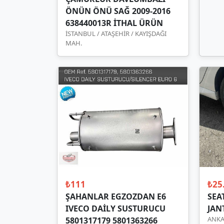
ÖNÜN ÖNÜ SAĞ 2009-2016
638440013R İTHAL ÜRÜN
İSTANBUL / ATAŞEHİR / KAYIŞDAĞI
MAH.
₺111
₺25
ŞAHANLAR EGZOZDAN E6
SEA
IVECO DAİLY SUSTURUCU
JAN
ANKA
5801317179 5801363266