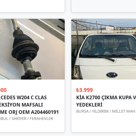
000
₺3.999
CEDES W204 C CLAS
KİA K2700 ÇIKMA KUPA 
EKSİYON MAFSALI
YEDEKLERİ
BURSA / YILDIRIM / MİLLET MAH
ME ORJ OEM A204460191
NBUL / SARIYER / FERAHEVLER