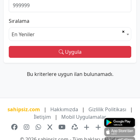
Sıralama
×
En Yeniler
Uygula
Bu kriterlere uygun ilan bulunamadı.
sahipsiz.com
|
Hakkımızda
|
Gizlilik Politikası
|
İletişim
|
Mobil Uygulamalar
© 2026 sahipsiz.com - Tüm hakları saklıdır