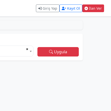
Giriş Yap
Kayıt Ol
İlan Ver
×
Uygula