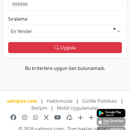
Sıralama
×
En Yeniler
Uygula
Bu kriterlere uygun ilan bulunamadı.
sahipsiz.com
|
Hakkımızda
|
Gizlilik Politikası
|
İletişim
|
Mobil Uygulamalar
© 2026 sahipsiz.com - Tüm hakları saklıdır