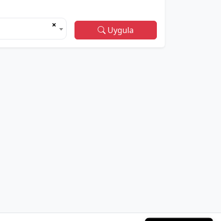
×
Uygula