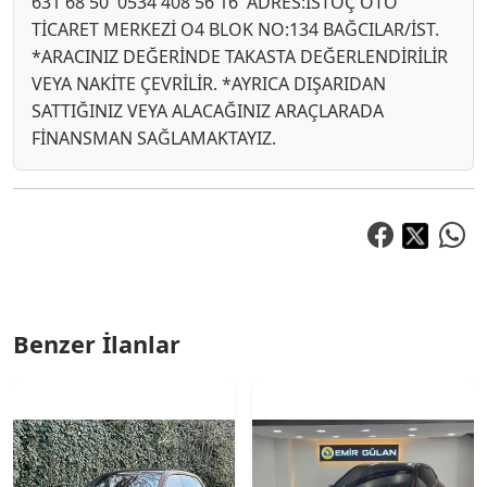
631 68 50 0534 408 56 16 ADRES:İSTOÇ OTO
TİCARET MERKEZİ O4 BLOK NO:134 BAĞCILAR/İST.
*ARACINIZ DEĞERİNDE TAKASTA DEĞERLENDİRİLİR
VEYA NAKİTE ÇEVRİLİR. *AYRICA DIŞARIDAN
SATTIĞINIZ VEYA ALACAĞINIZ ARAÇLARADA
FİNANSMAN SAĞLAMAKTAYIZ.
Benzer İlanlar