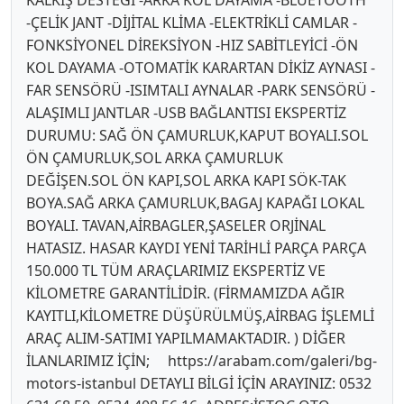
KALKIŞ DESTEĞİ -ARKA KOL DAYAMA -BLUETOOTH
-ÇELİK JANT -DİJİTAL KLİMA -ELEKTRİKLİ CAMLAR -
FONKSİYONEL DİREKSİYON -HIZ SABİTLEYİCİ -ÖN
KOL DAYAMA -OTOMATİK KARARTAN DİKİZ AYNASI -
FAR SENSÖRÜ -ISIMTALI AYNALAR -PARK SENSÖRÜ -
ALAŞIMLI JANTLAR -USB BAĞLANTISI EKSPERTİZ
DURUMU: SAĞ ÖN ÇAMURLUK,KAPUT BOYALI.SOL
ÖN ÇAMURLUK,SOL ARKA ÇAMURLUK
DEĞİŞEN.SOL ÖN KAPI,SOL ARKA KAPI SÖK-TAK
BOYA.SAĞ ARKA ÇAMURLUK,BAGAJ KAPAĞI LOKAL
BOYALI. TAVAN,AİRBAGLER,ŞASELER ORJİNAL
HATASIZ. HASAR KAYDI YENİ TARİHLİ PARÇA PARÇA
150.000 TL TÜM ARAÇLARIMIZ EKSPERTİZ VE
KİLOMETRE GARANTİLİDİR. (FİRMAMIZDA AĞIR
KAYITLI,KİLOMETRE DÜŞÜRÜLMÜŞ,AİRBAG İŞLEMLİ
ARAÇ ALIM-SATIMI YAPILMAMAKTADIR. ) DİĞER
İLANLARIMIZ İÇİN; https://arabam.com/galeri/bg-
motors-istanbul DETAYLI BİLGİ İÇİN ARAYINIZ: 0532