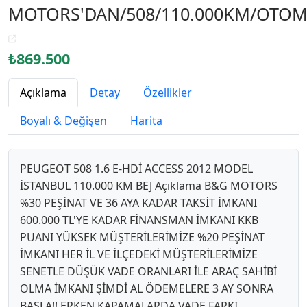
MOTORS'DAN/508/110.000KM/OTOMA
₺869.500
Açıklama
Detay
Özellikler
Boyalı & Değişen
Harita
PEUGEOT 508 1.6 E-HDİ ACCESS 2012 MODEL
İSTANBUL 110.000 KM BEJ Açıklama B&G MOTORS
%30 PEŞİNAT VE 36 AYA KADAR TAKSİT İMKANI
600.000 TL'YE KADAR FİNANSMAN İMKANI KKB
PUANI YÜKSEK MÜŞTERİLERİMİZE %20 PEŞİNAT
İMKANI HER İL VE İLÇEDEKİ MÜŞTERİLERİMİZE
SENETLE DÜŞÜK VADE ORANLARI İLE ARAÇ SAHİBİ
OLMA İMKANI ŞİMDİ AL ÖDEMELERE 3 AY SONRA
BAŞLA!! ERKEN KAPAMALARDA VADE FARKI