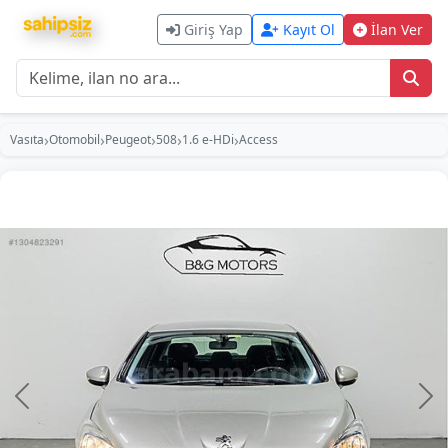
Giriş Yap
Kayıt Ol
İlan Ver
›
›
›
›
›
Vasıta
Otomobil
Peugeot
508
1.6 e-HDi
Access
Önceki
So