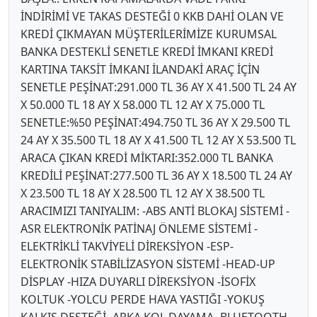
İNDİRİMİ VE TAKAS DESTEĞİ 0 KKB DAHİ OLAN VE
KREDİ ÇIKMAYAN MÜŞTERİLERİMİZE KURUMSAL
BANKA DESTEKLİ SENETLE KREDİ İMKANI KREDİ
KARTINA TAKSİT İMKANI İLANDAKİ ARAÇ İÇİN
SENETLE PEŞİNAT:291.000 TL 36 AY X 41.500 TL 24 AY
X 50.000 TL 18 AY X 58.000 TL 12 AY X 75.000 TL
SENETLE:%50 PEŞİNAT:494.750 TL 36 AY X 29.500 TL
24 AY X 35.500 TL 18 AY X 41.500 TL 12 AY X 53.500 TL
ARACA ÇIKAN KREDİ MİKTARI:352.000 TL BANKA
KREDİLİ PEŞİNAT:277.500 TL 36 AY X 18.500 TL 24 AY
X 23.500 TL 18 AY X 28.500 TL 12 AY X 38.500 TL
ARACIMIZI TANIYALIM: -ABS ANTİ BLOKAJ SİSTEMİ -
ASR ELEKTRONİK PATİNAJ ÖNLEME SİSTEMİ -
ELEKTRİKLİ TAKVİYELİ DİREKSİYON -ESP-
ELEKTRONİK STABİLİZASYON SİSTEMİ -HEAD-UP
DİSPLAY -HIZA DUYARLI DİREKSİYON -İSOFİX
KOLTUK -YOLCU PERDE HAVA YASTIĞI -YOKUŞ