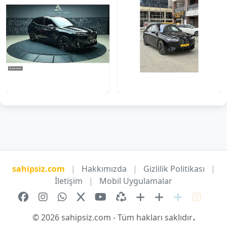
ARAS MOTORS..2023 BMW İX XDRİVE50 FİRST EDİTİON SPORT..
2023 BMW İX XDRİVE 50 FİRST EDİTİON SPORT KREDİ İMKANI MEVCUTTUR
₺5.249.000
₺5.999.000
İZMİR
İSTANBUL
sahipsiz.com
|
Hakkımızda
|
Gizlilik Politikası
|
İletişim
|
Mobil Uygulamalar
© 2026 sahipsiz.com - Tüm hakları saklıdır