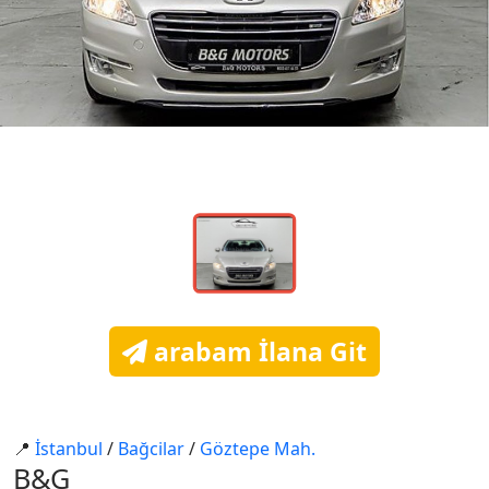
arabam İlana Git
📍
İstanbul
/
Bağcilar
/
Göztepe Mah.
B&G