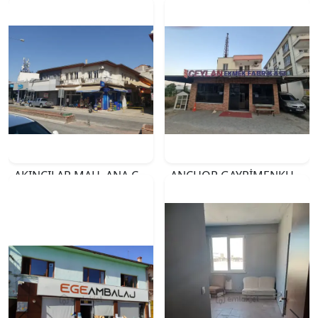
AKINCILAR MAH. ANA CADDE ÜZERİ SATILIK 3 ADET İŞYERİ
ANCHOR GAYRİMENKUL'DEN GÜZELYURT MAHALLESİNDE SATILIK EKMEK FIRINI VE ARSASI
₺18.000.000
₺35.000.000
İZMİR
MERSİN