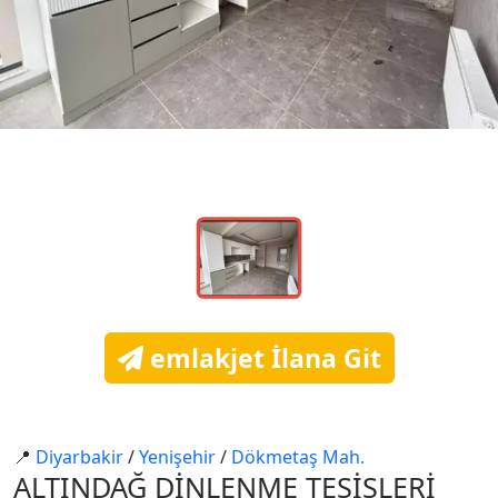
emlakjet İlana Git
📍
Di̇yarbakir
/
Yeni̇şehi̇r
/
Dökmetaş Mah.
ALTINDAĞ DİNLENME TESİSLERİ