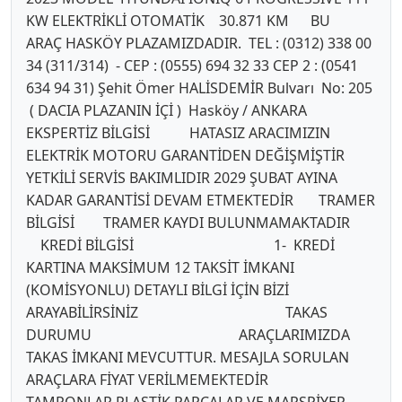
KW ELEKTRİKLİ OTOMATİK 30.871 KM BU
ARAÇ HASKÖY PLAZAMIZDADIR. TEL : (0312) 338 00
34 (311/314) - CEP : (0555) 694 32 33 CEP 2 : (0541
634 94 31) Şehit Ömer HALİSDEMİR Bulvarı No: 205
( DACIA PLAZANIN İÇİ ) Hasköy / ANKARA
EKSPERTİZ BİLGİSİ HATASIZ ARACIMIZIN
ELEKTRİK MOTORU GARANTİDEN DEĞİŞMİŞTİR
YETKİLİ SERVİS BAKIMLIDIR 2029 ŞUBAT AYINA
KADAR GARANTİSİ DEVAM ETMEKTEDİR TRAMER
BİLGİSİ TRAMER KAYDI BULUNMAMAKTADIR
KREDİ BİLGİSİ 1- KREDİ
KARTINA MAKSİMUM 12 TAKSİT İMKANI
(KOMİSYONLU) DETAYLI BİLGİ İÇİN BİZİ
ARAYABİLİRSİNİZ TAKAS
DURUMU ARAÇLARIMIZDA
TAKAS İMKANI MEVCUTTUR. MESAJLA SORULAN
ARAÇLARA FİYAT VERİLMEMEKTEDİR