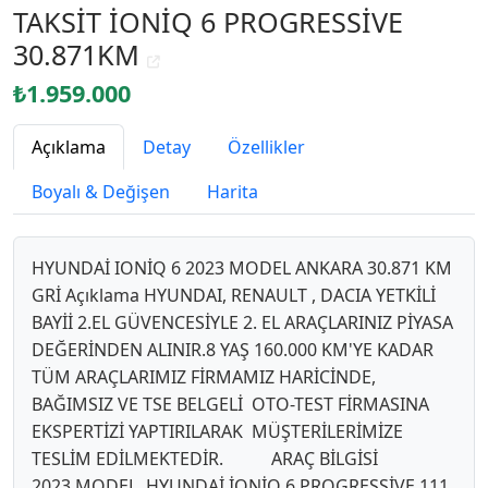
TAKSİT İONİQ 6 PROGRESSİVE
30.871KM
₺1.959.000
Açıklama
Detay
Özellikler
Boyalı & Değişen
Harita
HYUNDAİ IONİQ 6 2023 MODEL ANKARA 30.871 KM
GRİ Açıklama HYUNDAI, RENAULT , DACIA YETKİLİ
BAYİİ 2.EL GÜVENCESİYLE 2. EL ARAÇLARINIZ PİYASA
DEĞERİNDEN ALINIR.8 YAŞ 160.000 KM'YE KADAR
TÜM ARAÇLARIMIZ FİRMAMIZ HARİCİNDE,
BAĞIMSIZ VE TSE BELGELİ OTO-TEST FİRMASINA
EKSPERTİZİ YAPTIRILARAK MÜŞTERİLERİMİZE
TESLİM EDİLMEKTEDİR. ARAÇ BİLGİSİ
2023 MODEL HYUNDAİ İONİQ 6 PROGRESSİVE 111