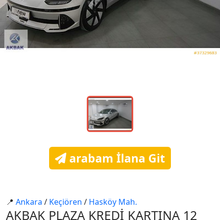
arabam İlana Git
📍
Ankara
/
Keçi̇ören
/
Hasköy Mah.
AKBAK PLAZA KREDİ KARTINA 12