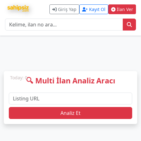
Giriş Yap
Kayıt Ol
İlan Ver
Today: 0
🔍 Multi İlan Analiz Aracı
Analiz Et